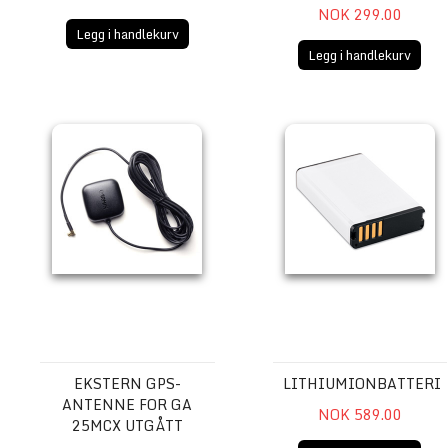
NOK 299.00
Legg i handlekurv
Legg i handlekurv
Ekstern GPS-antenne for GA 25MCX UTGÅTT
Lithiumionbatteri
EKSTERN GPS-
LITHIUMIONBATTERI
ANTENNE FOR GA
NOK 589.00
25MCX UTGÅTT