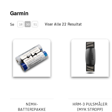
Garmin
Viser Alle 22 Resultat
Se
18
30
51
NiMH-batteripakke
HRM-3 pulsmåler (myk s
NIMH-
HRM-3 PULSMÅLER
BATTERIPAKKE
(MYK STROPP)