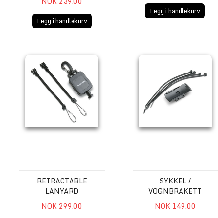
NOK 239.00
Legg i handlekurv
Legg i handlekurv
Retractable Lanyard
Sykkel / vognbrakett
RETRACTABLE
SYKKEL /
LANYARD
VOGNBRAKETT
NOK 299.00
NOK 149.00