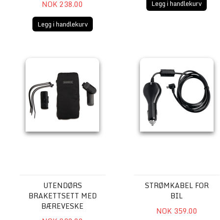
Legg i handlekurv
NOK 238.00
Legg i handlekurv
Utendørs brakettsett med bæreveske
Strømkabel for bil
UTENDØRS
STRØMKABEL FOR
BRAKETTSETT MED
BIL
BÆREVESKE
NOK 359.00