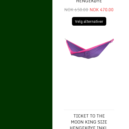
HENGEKØYE
NOK 650.00
NOK 470.00
Velg alternativer
Ticket To The Moon King Size Heng
TICKET TO THE
MOON KING SIZE
HENGEKØYE INKL.