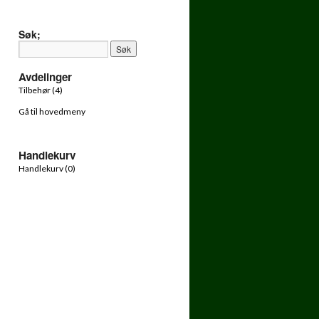
Søk;
Avdelinger
Tilbehør (4)
15l
Gå til hovedmeny
Handlekurv
Handlekurv (
0
)