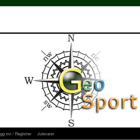
gg inn / Registrer
Julevarer