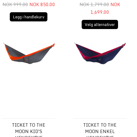
NOK 999.00
NOK 850.00
NOK 1,799.00
NOK
1,699.00
Legg i handlekurv
Velg alternativer
ngekøye
Ticket To The Moon Kid's Hengekøye
Ticket To The Moon Enkel Hen
TICKET TO THE
TICKET TO THE
MOON KID'S
MOON ENKEL