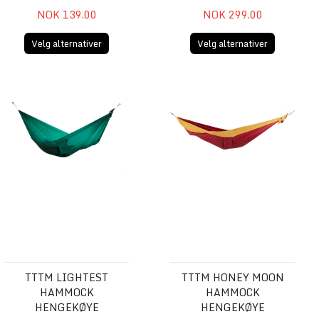
NOK 139.00
NOK 299.00
Velg alternativer
Velg alternativer
5l
TTTM LIGHTEST HAMMOCK Hengekøye
TTTM HONEY MOON HAMMO
TTTM LIGHTEST
TTTM HONEY MOON
HAMMOCK
HAMMOCK
HENGEKØYE
HENGEKØYE