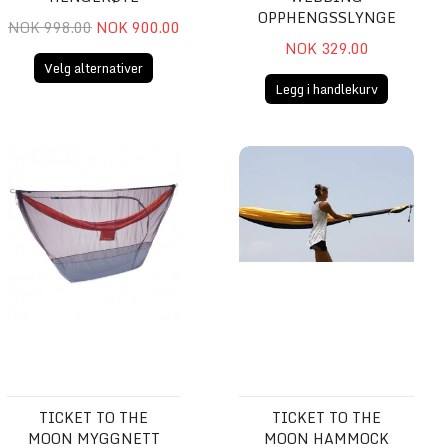
OPPHENGSSLYNGE
NOK 998.00
NOK 900.00
NOK 329.00
Velg alternativer
Legg i handlekurv
5mm
Ticket to the Moon Myggnett
Ticket To The Moon Hammock S
TICKET TO THE
TICKET TO THE
MOON MYGGNETT
MOON HAMMOCK