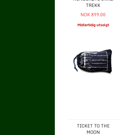
TREKK
NOK 899.00
Midlertidig utsolgt
Ticket to the Moon Opphengstau 
TICKET TO THE
MOON