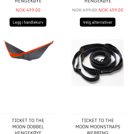
HENGEKØYE
HENGEKØYE
NOK 499.00
NOK 699.00
NOK 499.00
Legg i handlekurv
Velg alternativer
ekøye inkl. trekk
Ticket To The Moon Dobbel Hengekøye
Ticket To The Moon Moonstrap
TICKET TO THE
TICKET TO THE
MOON DOBBEL
MOON MOONSTRAPS
HENGEKØYE
WEBBING