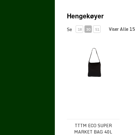
Hengekøyer
Viser Alle 1
Se
18
30
51
TTTM ECO SUPER MARKET B
TTTM ECO SUPER
MARKET BAG 40L