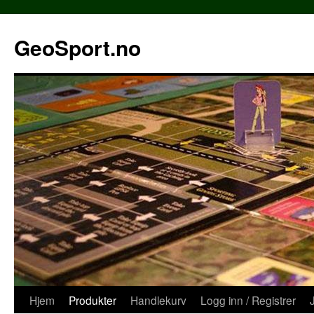
Hopp
til
GeoSport.no
innhold
Hjem
Produkter
Handlekurv
Logg inn / Registrer