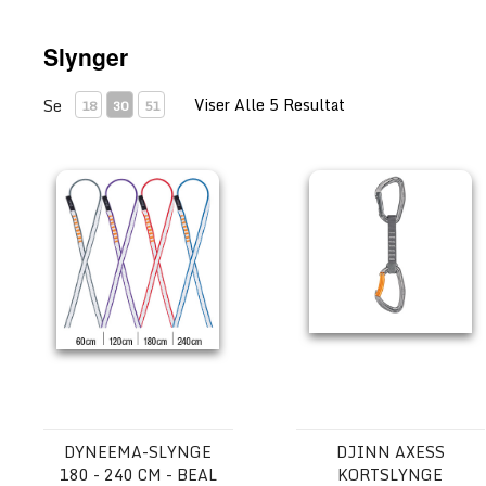
Slynger
Viser Alle 5 Resultat
Se
18
30
51
Dyneema-slynge 180 - 240 cm - BEAL
DJINN AXESS kortslynge
DYNEEMA-SLYNGE
DJINN AXESS
180 - 240 CM - BEAL
KORTSLYNGE