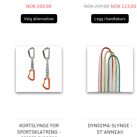
NOK 200.00
NOK 229.00
NOK 115.00
Velg alternativer
Legg i handlekurv
Kortslynge for sportsklatring - SPIRIT EXPRESS
Dyneema-slynge - ST’A
KORTSLYNGE FOR
DYNEEMA-SLYNGE -
SPORTSKLATRING -
ST’ANNEAU