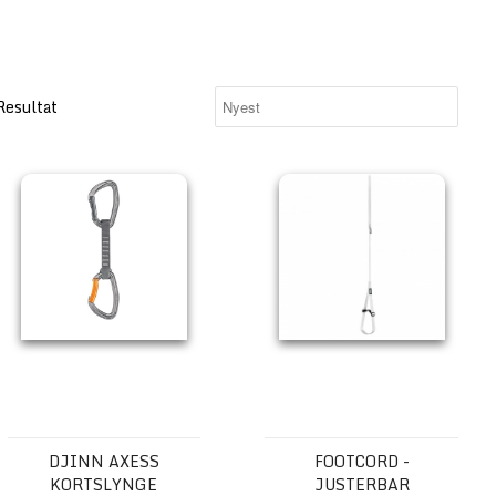
Resultat
BEAL
DJINN AXESS kortslynge
FOOTCORD - Justerbar fotslyng
DJINN AXESS
FOOTCORD -
KORTSLYNGE
JUSTERBAR