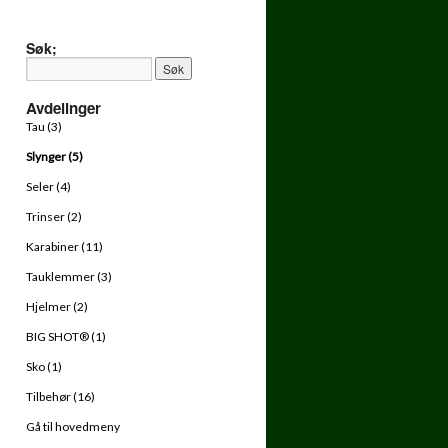
Søk;
Avdelinger
Tau (3)
e av tau
Slynger (5)
Seler (4)
Trinser (2)
Karabiner (11)
Tauklemmer (3)
Hjelmer (2)
BIG SHOT® (1)
Sko (1)
Tilbehør (16)
Gå til hovedmeny