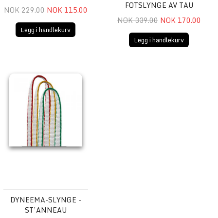
FOTSLYNGE AV TAU
NOK 229.00
NOK 115.00
NOK 339.00
NOK 170.00
Legg i handlekurv
Legg i handlekurv
SPIRIT EXPRESS
Dyneema-slynge - ST’ANNEAU
DYNEEMA-SLYNGE -
ST’ANNEAU