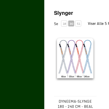
Slynger
Viser Alle 5 
Se
18
30
51
Dyneema-slynge 180 - 240 cm - 
DYNEEMA-SLYNGE
180 - 240 CM - BEAL