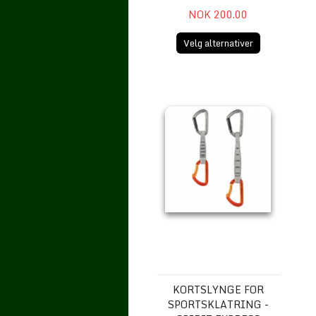
NOK 200.00
Velg alternativer
Kortslynge for sportsklatring - 
KORTSLYNGE FOR
SPORTSKLATRING -