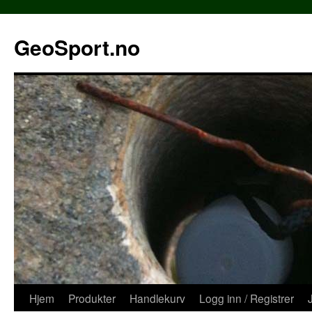
Hopp
til
GeoSport.no
innhold
Hjem
Produkter
Handlekurv
Logg inn / Registrer