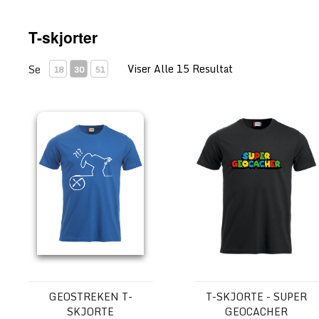
T-skjorter
Viser Alle 15 Resultat
Se
18
30
51
Geostreken T-skjorte
T-skjorte - Super Geocache
GEOSTREKEN T-
T-SKJORTE - SUPER
SKJORTE
GEOCACHER