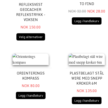
TO FIND
REFLEKSVEST
GEOCACHER
NOK 32.00
NOK 28.00
REFLEKSTRYKK -
VOKSEN
Legg i handlekurv
NOK 150.00
Velg alternativer
Orienterings kompass
Plastbelagt stål wire med s
ORIENTERINGS
PLASTBELAGT STÅL
KOMPASS
WIRE MED SNEPP
KROKER 6M
NOK 80.00
NOK 135.00
Legg i handlekurv
Legg i handlekurv