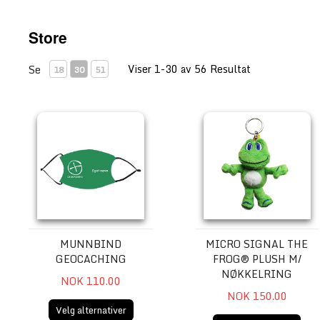
Store
Viser 1-30 av 56 Resultat
Se
18
30
51
Munnbind Geocaching
Micro Signal the Frog® Plu
MUNNBIND
MICRO SIGNAL THE
GEOCACHING
FROG® PLUSH M/
NØKKELRING
NOK 110.00
NOK 150.00
Velg alternativer