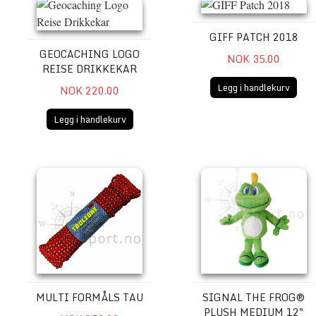
GIFF PATCH 2018
GEOCACHING LOGO
NOK 35.00
REISE DRIKKEKAR
Legg i handlekurv
NOK 220.00
Legg i handlekurv
Multi formåls Tau
Signal the Frog® Plush Me
MULTI FORMÅLS TAU
SIGNAL THE FROG®
PLUSH MEDIUM 12"