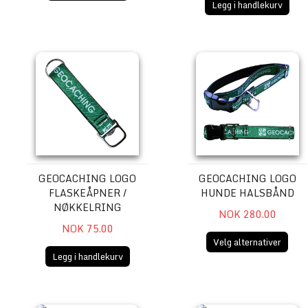
Legg i handlekurv
Geocaching Logo Flaskeåpner / nøkkelring
Geocaching Logo Hunde H
GEOCACHING LOGO
GEOCACHING LOGO
FLASKEÅPNER /
HUNDE HALSBÅND
NØKKELRING
NOK 280.00
NOK 75.00
Velg alternativer
Legg i handlekurv
Geocaching Logo Reise Drikkekar
GIFF Patch 2018