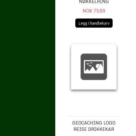
NØKKELRING
NOK 75.00
Legg i handlekurv
Geocaching Logo Reise Drikkekar
GEOCACHING LOGO
REISE DRIKKEKAR