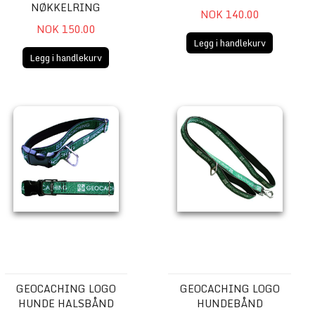
NØKKELRING
NOK 140.00
NOK 150.00
Legg i handlekurv
Legg i handlekurv
kelring
Geocaching Logo Hunde Halsbånd
Geocaching Logo Hundebånd
GEOCACHING LOGO
GEOCACHING LOGO
HUNDE HALSBÅND
HUNDEBÅND