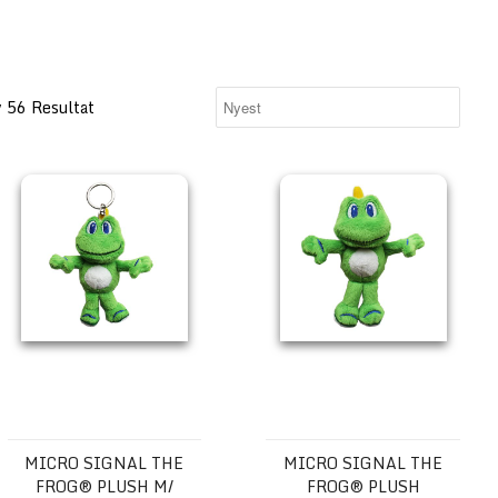
v 56 Resultat
Micro Signal the Frog® Plush m/ nøkkelring
Micro Signal the Frog® Plush
MICRO SIGNAL THE
MICRO SIGNAL THE
FROG® PLUSH M/
FROG® PLUSH