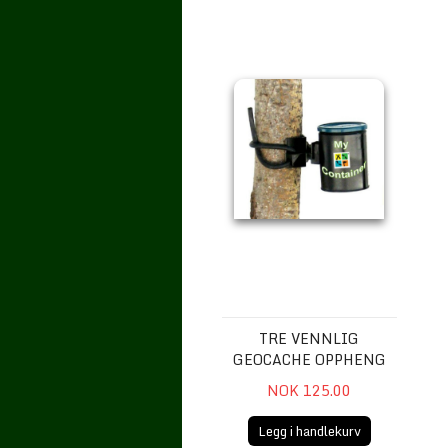
Tre vennlig geocache oppheng
TRE VENNLIG
GEOCACHE OPPHENG
NOK 125.00
Legg i handlekurv