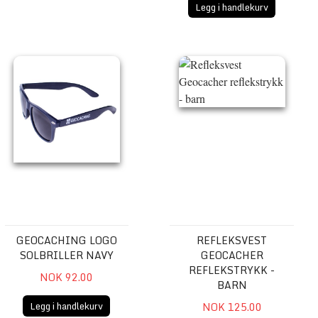
Legg i handlekurv
Geocaching Logo Solbriller Navy
Refleksvest Geocacher reflekstry
GEOCACHING LOGO
REFLEKSVEST
SOLBRILLER NAVY
GEOCACHER
REFLEKSTRYKK -
NOK 92.00
BARN
Legg i handlekurv
NOK 125.00