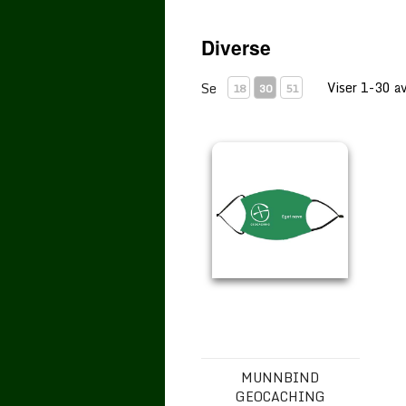
Diverse
Viser 1-30 a
Se
18
30
51
Munnbind Geocaching
MUNNBIND
GEOCACHING