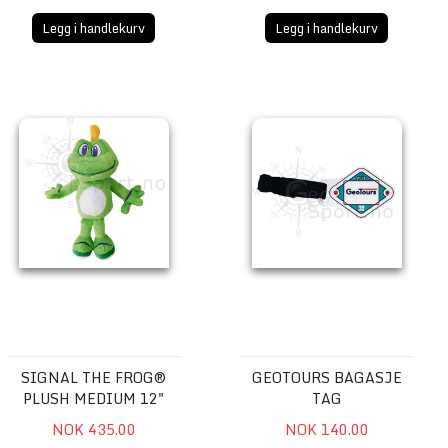
Legg i handlekurv
Legg i handlekurv
Signal the Frog® Plush Medium 12"
Geotours Bagasje Tag
SIGNAL THE FROG®
GEOTOURS BAGASJE
PLUSH MEDIUM 12"
TAG
NOK 435.00
NOK 140.00