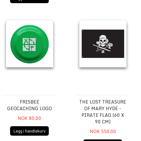
Frisbee Geocaching Logo
The Lost Treasure of Mary Hyde 
FRISBEE
THE LOST TREASURE
GEOCACHING LOGO
OF MARY HYDE -
PIRATE FLAG (60 X
NOK 80.00
90 CM)
Legg i handlekurv
NOK 550.00