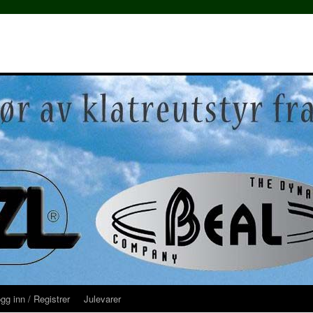
gg inn / Registrer
Julevarer