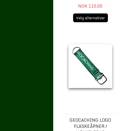
NOK 110.00
Velg alternativer
Geocaching Logo Flaskeåpner / nøk
GEOCACHING LOGO
FLASKEÅPNER /