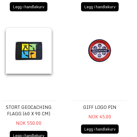
Legg i handlekurv
Legg i handlekurv
Stort Geocaching Flagg (60 x 90 cm)
GIFF Logo Pin
STORT GEOCACHING
GIFF LOGO PIN
FLAGG (60 X 90 CM)
NOK 45.00
NOK 550.00
Legg i handlekurv
Legg i handlekurv