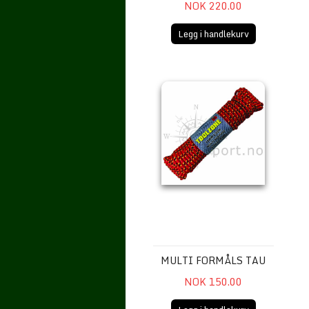
NOK 220.00
Legg i handlekurv
Multi formåls Tau
MULTI FORMÅLS TAU
NOK 150.00