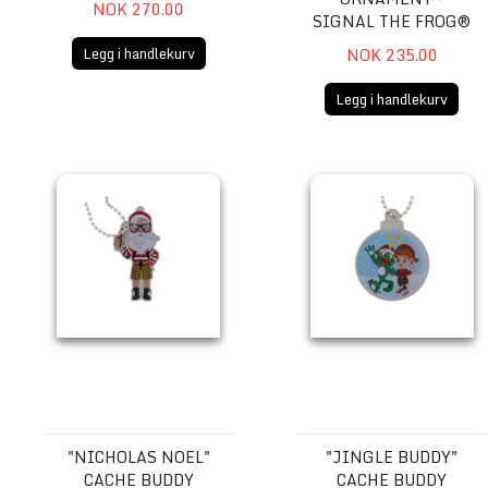
NOK 270.00
SIGNAL THE FROG®
Legg i handlekurv
NOK 235.00
Legg i handlekurv
"Nicholas Noel" Cache Buddy Travel Tag
"Jingle Buddy" Cache Budd
"NICHOLAS NOEL"
"JINGLE BUDDY"
CACHE BUDDY
CACHE BUDDY