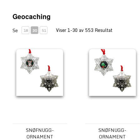
Geocaching
Viser 1-30 av 553 Resultat
Se
18
30
51
Snøfnugg-ornament Geocoin - Tracker
Snøfnugg-ornament Geocoin
SNØFNUGG-
SNØFNUGG-
ORNAMENT
ORNAMENT