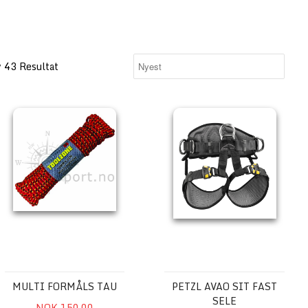
v 43 Resultat
Multi formåls Tau
Petzl AVAO SIT FAST Sele
MULTI FORMÅLS TAU
PETZL AVAO SIT FAST
SELE
NOK 150.00