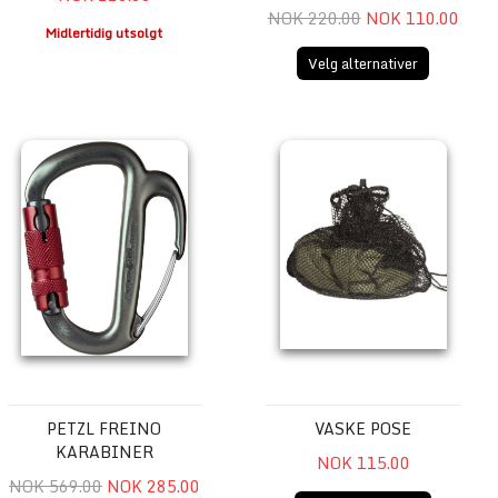
NOK 220.00
NOK 110.00
Midlertidig utsolgt
Velg alternativer
Petzl Freino Karabiner
Vaske pose
PETZL FREINO
VASKE POSE
KARABINER
NOK 115.00
NOK 569.00
NOK 285.00