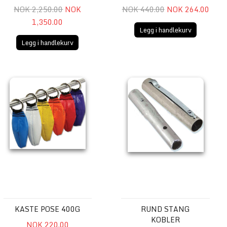
NOK 2,250.00
NOK
NOK 440.00
NOK 264.00
1,350.00
Legg i handlekurv
Legg i handlekurv
Kaste pose 400g
Rund stang kobler
KASTE POSE 400G
RUND STANG
KOBLER
NOK 220.00