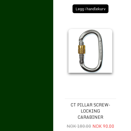
Legg i handlekurv
CT Pillar Screw-Locking Carabiner
CT PILLAR SCREW-
LOCKING
CARABINER
NOK 180.00
NOK 90.00