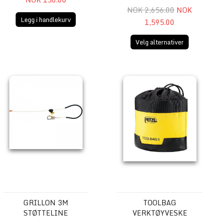
NOK 2,656.00
NOK
Legg i handlekurv
1,595.00
Velg alternativer
ll
GRILLON 3m Støtteline
TOOLBAG Verktøyveske
GRILLON 3M
TOOLBAG
STØTTELINE
VERKTØYVESKE