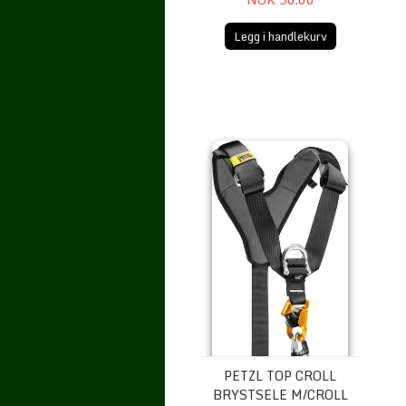
Legg i handlekurv
Petzl TOP CROLL Brystsele m/Cro
PETZL TOP CROLL
BRYSTSELE M/CROLL