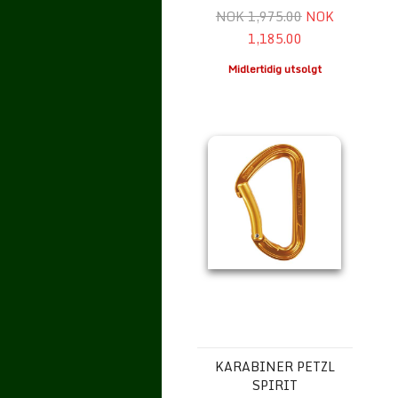
NOK 1,975.00
NOK
1,185.00
Midlertidig utsolgt
Karabiner Petzl Spirit
KARABINER PETZL
SPIRIT