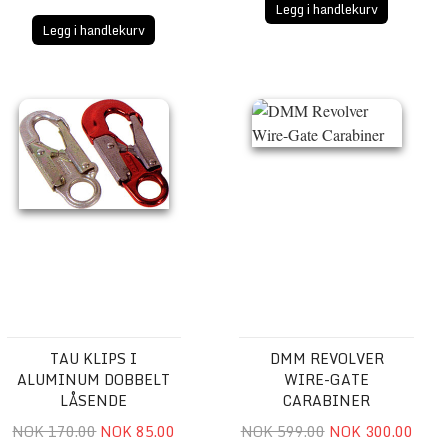
Legg i handlekurv
Legg i handlekurv
Tau klips i aluminum dobbelt låsende
DMM Revolver Wire-Gate Carab
TAU KLIPS I
DMM REVOLVER
ALUMINUM DOBBELT
WIRE-GATE
LÅSENDE
CARABINER
NOK 170.00
NOK 85.00
NOK 599.00
NOK 300.00