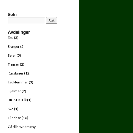
Søk;
Avdelinger
Tau (3)
Slynger (5)
Seler (5)
Trinser (2)
Karabiner (12)
Tauklemmer (3)
Hjelmer (2)
BIG SHOT® (1)
Sko (1)
Tilbehør (16)
Gå til hovedmeny