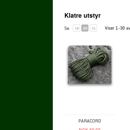
Klatre utstyr
Viser 1-30 a
Se
18
30
51
Paracord
PARACORD
NOK 50.00