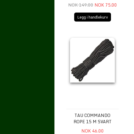
NOK 149.00
NOK 75.00
Legg i handlekurv
Tau Commando Rope 15 m svart
TAU COMMANDO
ROPE 15 M SVART
NOK 46.00