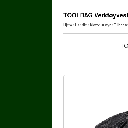
TOOLBAG Verktøyves
Hjem
/
Handle
/
Klatre utstyr
/
Tilbehø
TO