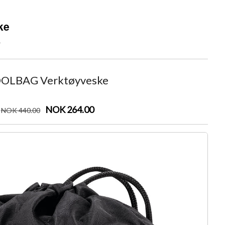
ke
r
OLBAG Verktøyveske
NOK 264.00
NOK
440
.00