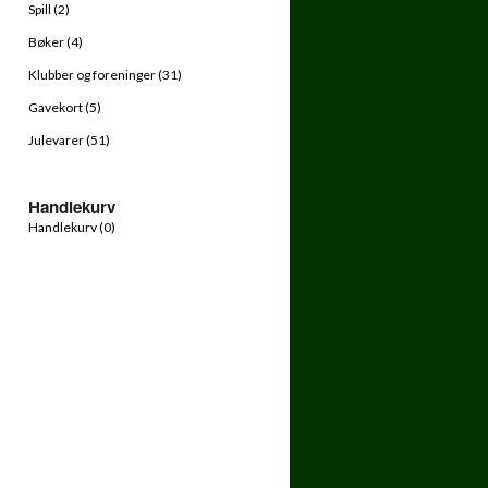
Spill (2)
Bøker (4)
Klubber og foreninger (31)
Gavekort (5)
Julevarer (51)
Handlekurv
Handlekurv (
0
)