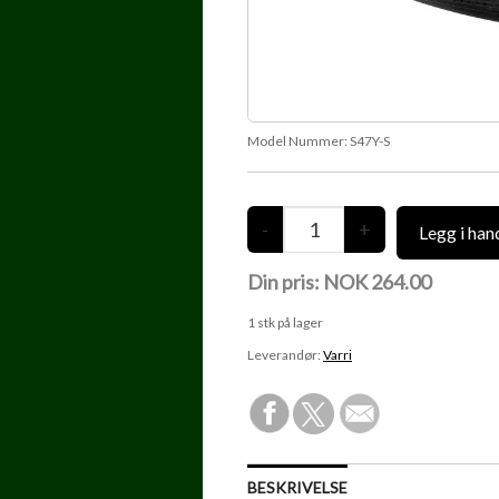
Model Nummer:
S47Y-S
Din pris:
NOK 264.00
1
stk på lager
Leverandør:
Varri
BESKRIVELSE