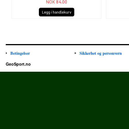
NOK 84.00
Legg i handlekurv
Betingelser
Sikkerhet og personvern
GeoSport.no