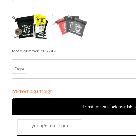
Model Nummer:
711724KIT
Midlertidig utsolgt
Email when stock available