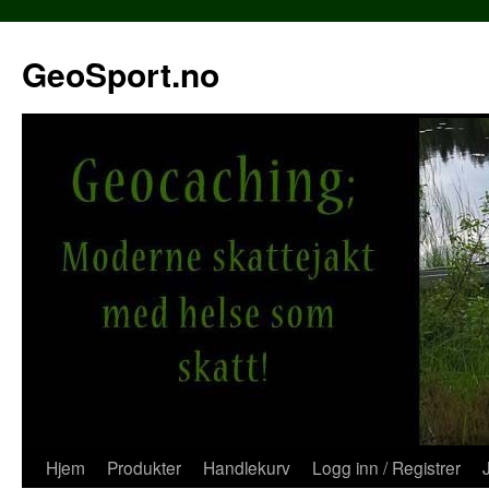
Hopp
til
GeoSport.no
innhold
Hjem
Produkter
Handlekurv
Logg inn / Registrer