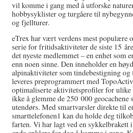
vil komme i gang med å utforske naturen
hobbysyklister og turgåere til nybegyn
og fjellturer.
eTrex har vært verdens mest populære 
serie for fritidsaktiviteter de siste 15 
det nyeste medlemmet – en enhet som e
enn noen sinne. Den inneholder en høyd
alpinaktiviteter som tindebestigning og
leveres preprogrammert med TopoActiv
optimaliserte aktivitetsprofiler for ulike 
ikke å glemme de 250 000 geocachene 
utendørs. Med smartvarsler direkte til e
smarttelefonen1 kan du holde deg tilkob
farten. Vi har lagt ved en sykkelbrakett i
enda enklere for deg å komme i gang. K