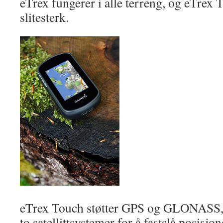
eTrex fungerer i alle terreng, og eTrex 
slitesterk.
eTrex Touch støtter GPS og GLONASS, s
to satellittsystemer for å fastslå posisjo