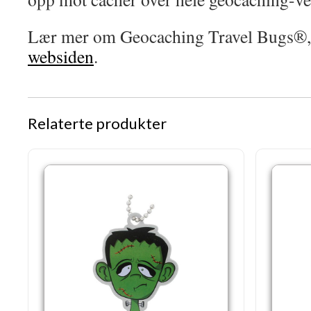
Lær mer om Geocaching Travel Bugs®
websiden
.
Relaterte produkter
Fenton the Frankenstein Monster sporbar Tag
Memory Lane 