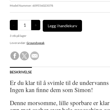
Model Nummer:
609556023078
3
stk på lager
Leverandør:
Groundspeak
BESKRIVELSE
Er du klar til å svimle til de undervann
Ingen kan finne dem som Simon!
Denne morsomme, lille sporbare er klar
opp mot cacher over hele geocaching-v