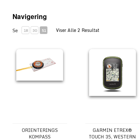
Navigering
Viser Alle 2 Resultat
Se
18
30
51
Orienterings kompass
Garmin eTrex® Touch 35, 
ORIENTERINGS
GARMIN ETREX®
KOMPASS
TOUCH 35, WESTERN